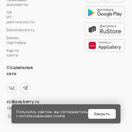
документы
Об
ИТ-
деятельности
Безопасность
Банки-
партнёры
Карта
сайта
Социальные
сети
cc@payberry.ru
Поддержка
Пользуясь сайтом, вы соглашаетесь
Закрыть
с использованием cookie