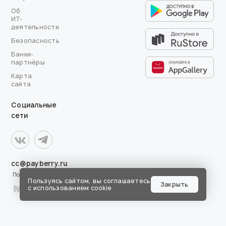
Об
ИТ-
деятельности
Безопасность
Банки-
партнёры
Карта
сайта
Социальные
сети
cc@payberry.ru
Поддержка
Пользуясь сайтом, вы соглашаетесь
Закрыть
с использованием cookie